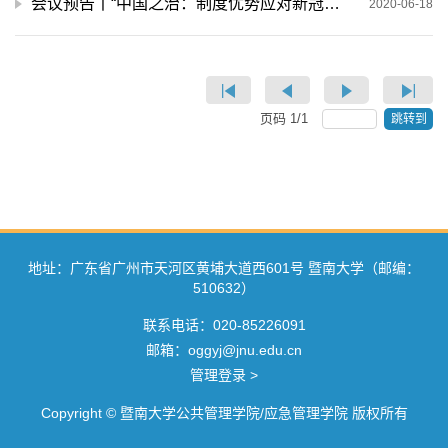
会议预告丨“中国之治：制度优势应对新冠肺炎疫情挑战冲击”研讨会暨2020年中国应急管理学院院长论坛
2020-06-18
页码
1
/
1
跳转到
地址：广东省广州市天河区黄埔大道西601号 暨南大学（邮编：
510632）
联系电话：020-85226091
邮箱：oggyj@jnu.edu.cn
管理登录 >
Copyright © 暨南大学公共管理学院/应急管理学院 版权所有